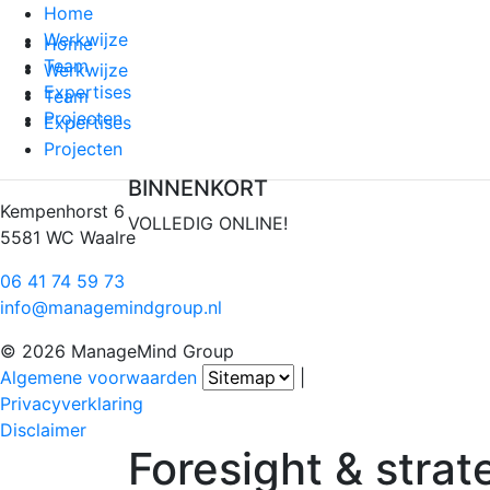
Home
Werkwijze
Home
Team
Werkwijze
Expertises
Team
Projecten
Expertises
Projecten
BINNENKORT
Kempenhorst 6
VOLLEDIG ONLINE!
5581 WC Waalre
06 41 74 59 73
info@managemindgroup.nl
© 2026 ManageMind Group
Algemene voorwaarden
|
Privacyverklaring
Disclaimer
Foresight & stra