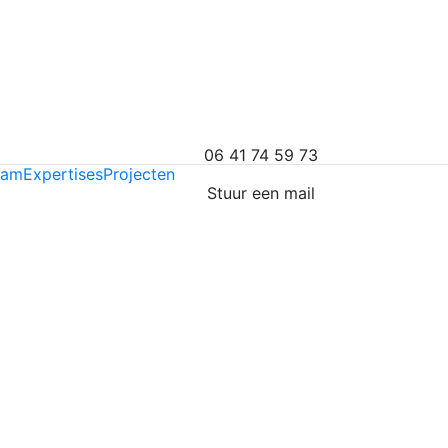
06 41 74 59 73
eam
Expertises
Projecten
Stuur een mail