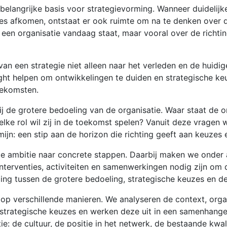
 belangrijke basis voor strategievorming. Wanneer duidelijk
es afkomen, ontstaat er ook ruimte om na te denken over d
 een organisatie vandaag staat, maar vooral over de richting
van een strategie niet alleen naar het verleden en de huidig
sight helpen om ontwikkelingen te duiden en strategische ke
toekomsten.
 de grotere bedoeling van de organisatie. Waar staat de or
lke rol wil zij in de toekomst spelen? Vanuit deze vragen 
mijn: een stip aan de horizon die richting geeft aan keuzes 
de ambitie naar concrete stappen. Daarbij maken we onder
interventies, activiteiten en samenwerkingen nodig zijn om
ding tussen de grotere bedoeling, strategische keuzes en de 
 op verschillende manieren. We analyseren de context, or
n strategische keuzes en werken deze uit in een samenhang
: de cultuur, de positie in het netwerk, de bestaande kwali