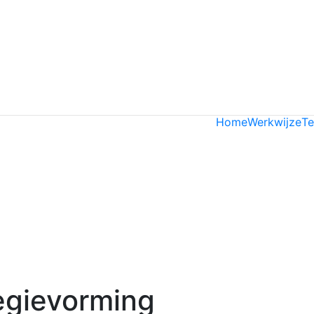
Home
Werkwijze
T
tegievorming