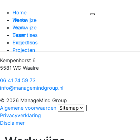
Home
Werkwijze
Home
Team
Werkwijze
Expertises
Team
Projecten
Expertises
Projecten
Kempenhorst 6
5581 WC Waalre
06 41 74 59 73
info@managemindgroup.nl
© 2026 ManageMind Group
Algemene voorwaarden
|
Privacyverklaring
Disclaimer