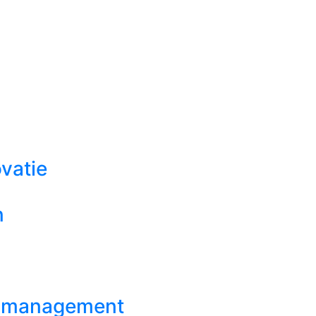
vatie
n
mamanagement