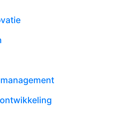
vatie
n
mamanagement
eontwikkeling