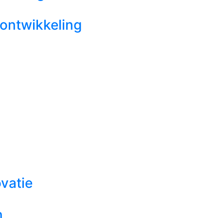
eontwikkeling
vatie
n