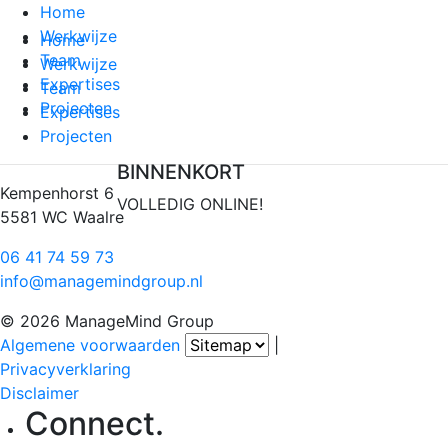
Home
Werkwijze
Home
Team
Werkwijze
Expertises
Team
Projecten
Expertises
Projecten
BINNENKORT
Kempenhorst 6
VOLLEDIG ONLINE!
5581 WC Waalre
06 41 74 59 73
info@managemindgroup.nl
© 2026 ManageMind Group
Algemene voorwaarden
|
Privacyverklaring
Disclaimer
Connect.