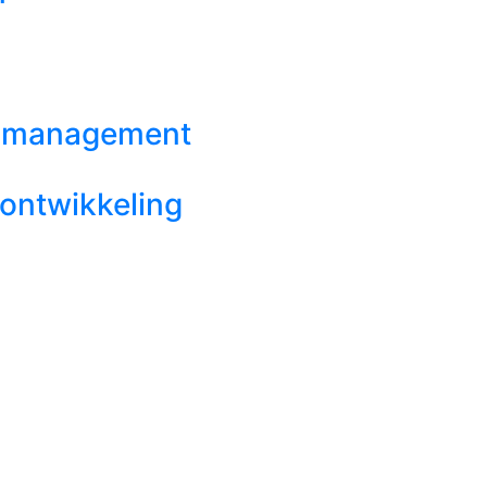
mamanagement
eontwikkeling