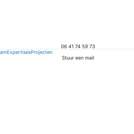
06 41 74 59 73
eam
Expertises
Projecten
Stuur een mail