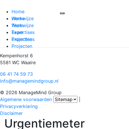
Home
Werkwijze
Home
Team
Werkwijze
Expertises
Team
Projecten
Expertises
Projecten
Kempenhorst 6
5581 WC Waalre
06 41 74 59 73
info@managemindgroup.nl
© 2026 ManageMind Group
Algemene voorwaarden
|
Privacyverklaring
Disclaimer
Urgentiemeter