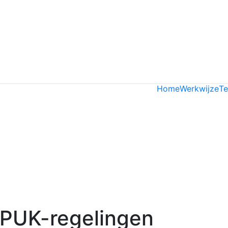
Home
Werkwijze
T
SPUK-regelingen