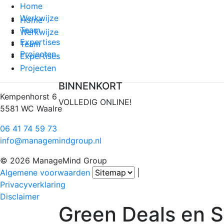
Home
Werkwijze
Home
Team
Werkwijze
Expertises
Team
Projecten
Expertises
Projecten
BINNENKORT
Kempenhorst 6
VOLLEDIG ONLINE!
5581 WC Waalre
06 41 74 59 73
info@managemindgroup.nl
© 2026 ManageMind Group
Algemene voorwaarden
|
Privacyverklaring
Disclaimer
Green Deals en 