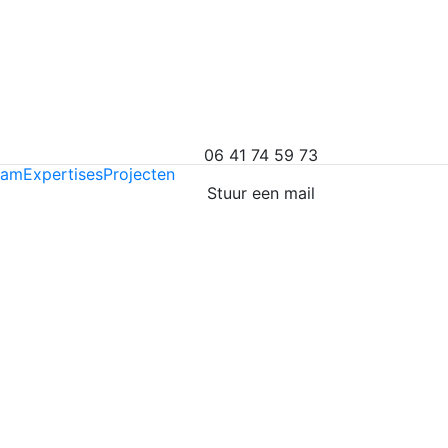
06 41 74 59 73
eam
Expertises
Projecten
Stuur een mail