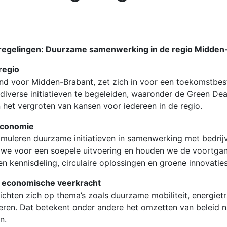
-regelingen: Duurzame samenwerking in de regio Midden
regio
nd voor Midden-Brabant, zet zich in voor een toekomstbe
er diverse initiatieven te begeleiden, waaronder de Green D
 het vergroten van kansen voor iedereen in de regio.
economie
muleren duurzame initiatieven in samenwerking met bedrijv
n we voor een soepele uitvoering en houden we de voortgang
n kennisdeling, circulaire oplossingen en groene innovatie
en economische veerkracht
hten zich op thema’s zoals duurzame mobiliteit, energietran
voeren. Dat betekent onder andere het omzetten van beleid n
n.