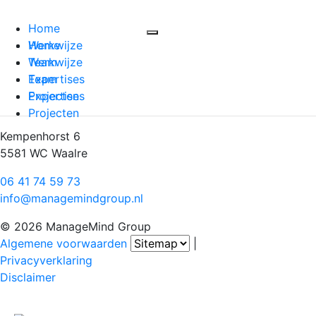
Home
Werkwijze
Home
Team
Werkwijze
Expertises
Team
Projecten
Expertises
Projecten
Kempenhorst 6
5581 WC Waalre
06 41 74 59 73
info@managemindgroup.nl
© 2026 ManageMind Group
Algemene voorwaarden
|
Privacyverklaring
Disclaimer